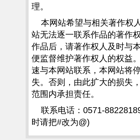
理。
本网站希望与相关著作权
站无法逐一联系作品的著作
作品后，请著作权人及时与
便监督维护著作权人的权益
速与本网站联系，本网站将
失。否则，由此扩大的损失
范围内承担责任。
联系电话：0571-88228189
时请把#改为@)